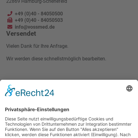
22869 Hamburg-Schenefeld
+49 (0)40 - 84050500
+49 (0)40 - 84050503
info@vossmed.de
Versendet
Vielen Dank für Ihre Anfrage.
Wir werden diese schnellstmöglich bearbeiten.
MEDIAS RES® | RIMAMED® | SPEZIALIST FÜR
ARBEITSMEDIZINISCHE DIAGNOSTIK & AUDIOMETRIE