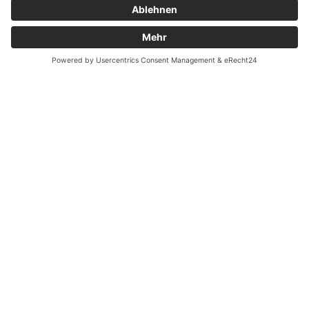
MEDIAS RES® | RIMAMED® | SPEZIALIST FÜR
ARBEITSMEDIZINISCHE DIAGNOSTIK & AUDIOMETRIE
Voss Medizintechnik GmbH