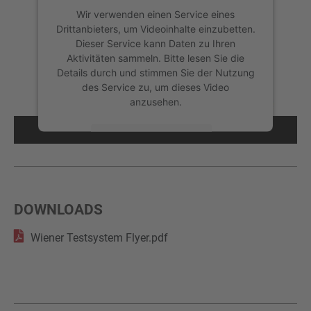
Wir verwenden einen Service eines
Drittanbieters, um Videoinhalte einzubetten.
Dieser Service kann Daten zu Ihren
Aktivitäten sammeln. Bitte lesen Sie die
Details durch und stimmen Sie der Nutzung
des Service zu, um dieses Video
Die Hardware des Wiener Testsystems FeV
anzusehen.
Mehr Informationen
Akzeptieren
powered by
Usercentrics Consent
DOWNLOADS
Management Platform
&
eRecht24
Wiener Testsystem Flyer.pdf